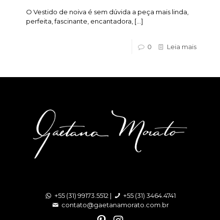
O Vestido de noiva é sem dúvida a peça mais linda,
perfeita, fascinante, encantadora,
[…]
0
Leia mais
+55 (31) 99173.5512 |
+55 (31) 3464.4741
contato@gaetanamorato.com.br