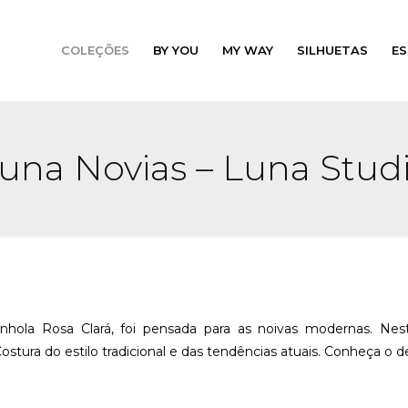
COLEÇÕES
BY YOU
MY WAY
SILHUETAS
ES
una Novias – Luna Stud
anhola Rosa Clará, foi pensada para as noivas modernas. Nest
stura do estilo tradicional e das tendências atuais. Conheça o