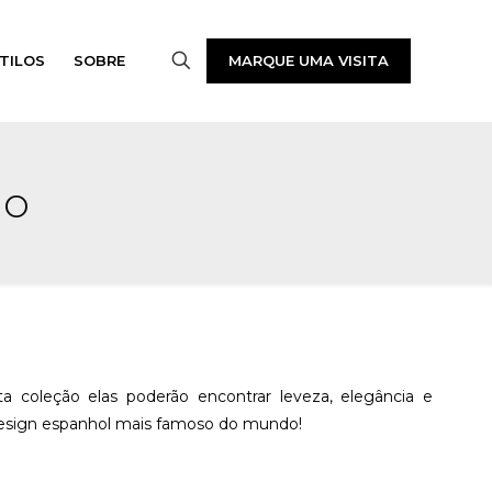
MARQUE UMA VISITA
TILOS
SOBRE
io
a coleção elas poderão encontrar leveza, elegância e
 design espanhol mais famoso do mundo!